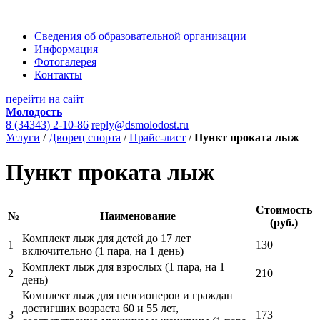
Сведения об образовательной организации
Информация
Фотогалерея
Контакты
перейти на сайт
Молодость
8 (34343) 2-10-86
reply@dsmolodost.ru
Услуги
/
Дворец спорта
/
Прайс-лист
/
Пункт проката лыж
Пункт проката лыж
Стоимость
№
Наименование
(руб.)
Комплект лыж для детей до 17 лет
1
130
включительно (1 пара, на 1 день)
Комплект лыж для взрослых (1 пара, на 1
2
210
день)
Комплект лыж для пенсионеров и граждан
достигших возраста 60 и 55 лет,
3
173